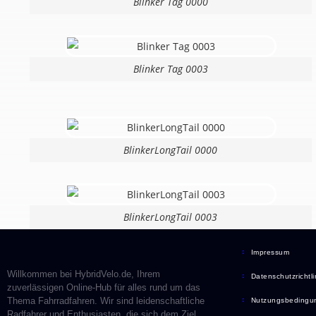
Blinker Tag 0000
Blinker Tag 0003
BlinkerLongTail 0000
BlinkerLongTail 0003
Impressum
Willkommen bei HybridVelo.de, Ihrem
Datenschutzrichtli
zuverlässigen Online-Hub für alles rund um das
Thema Fahrradfahren. Wir sind leidenschaftliche
Nutzungsbedingu
Radfahrer und Enthusiasten, die sich dem Ziel