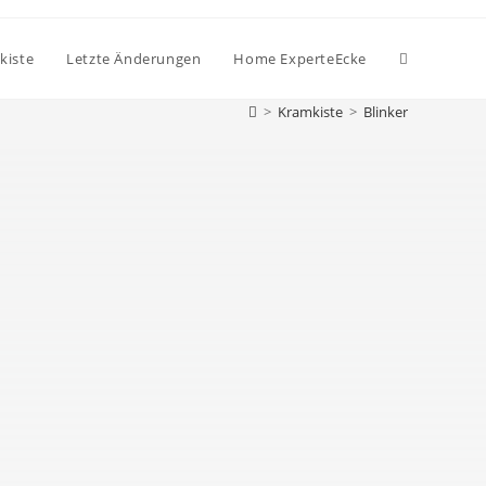
kiste
Letzte Änderungen
Home ExperteEcke
>
Kramkiste
>
Blinker